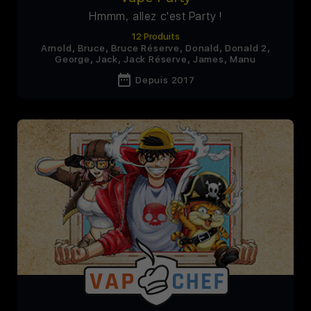
Hmmm, allez c'est Party !
12 Produits
,
,
,
,
,
Arnold
Bruce
Bruce Réserve
Donald
Donald 2
,
,
,
,
George
Jack
Jack Réserve
James
Manu
date_range
Depuis 2017