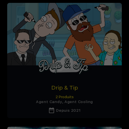
Drip & Tip
2 Produits
,
Agent Candy
Agent Cooling
date_range
Depuis 2021