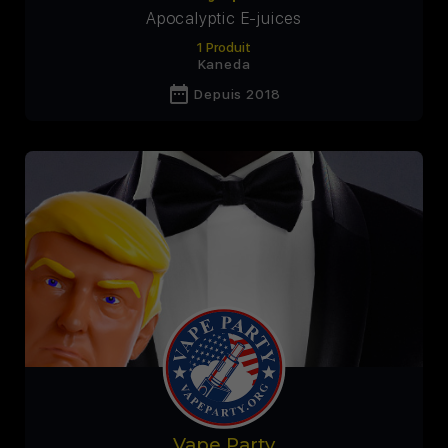
Apocalyptic E-juices
1 Produit
Kaneda
date_range
Depuis 2018
Vape Party