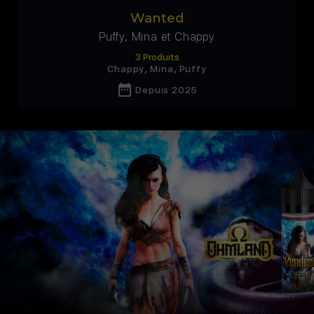
Wanted
Puffy, Mina et Chappy
3 Produits
,
,
Chappy
Mina
Puffy
date_range
Depuis 2025