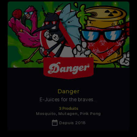
Danger
E-Juices for the braves…
3 Produits
,
,
Mosquito
Mutagen
Pink Pong
date_range
Depuis 2018