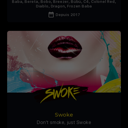
,
,
,
,
,
,
,
Baba
Bereta
Bobo
Breezer
Bübü
C4
Colonel Red
,
,
Diablo
Dragon
Frozen Baba
date_range
Depuis 2017
Swoke
Don't smoke, just Swoke