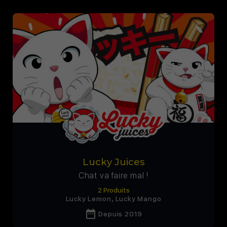
Lucky Juices
Chat va faire mal !
2 Produits
,
Lucky Lemon
Lucky Mango
date_range
Depuis 2019