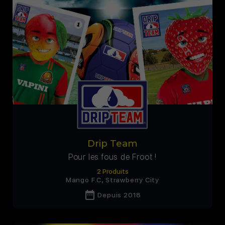
Drip Team
Pour les fous de Froot !
2 Produits
,
Mango F.C
Strawberry City
date_range
Depuis 2018