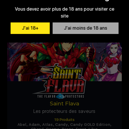
date_range
Depuis 2019
Vous devez avoir plus de 18 ans pour visiter ce
site
J'ai 18+
J'ai moins de 18 ans
Saint Flava
Les protecteurs des saveurs
19 Produits
,
,
,
,
,
Abel
Adam
Atlas
Candy
Candy GOLD Edition
,
,
,
,
Cheryl
Cosmo
Drago
Frost
Lilya