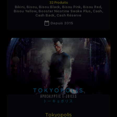
32 Produits
,
,
,
,
,
Bikini
Bisou
Bisou Black
Bisou Pink
Bisou Red
,
,
,
Bisou Yellow
Booster Nicotine Swoke Plus
Cash
,
Cash Back
Cash Réserve
date_range
Depuis 2015
Tokyopolis