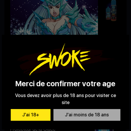
Merci de confirmer votre age
SAINT FLAVA
Vous devez avoir plus de 18 ans pour visiter ce
Frost
site
J'ai 18+
J'ai moins de 18 ans
FRUITÉS
FROST
Protecteur de la Glace