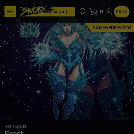
0
Clone assistant
PROS
COMMANDE RAPIDE
NOS GAMMES
Frost