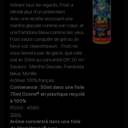
Attirant tous les regards, Frost a
refroidi plus d’un prétendant…
Avec une recette associant une
menthe glaciale comme son cœur, et
une framboise bleue comme ses yeux,
Frost saura conquérir de gré ou de
force vos clearomiseurs… Frost ne
vous laissera pas de glace, que cela
soit en 50ml ou concentré DIY 30 ml !
Saveurs : Menthe Glaciale, Framboise
bleue, Myrtille
Arômes 100% français
Contenance : 50ml dans une fiole
75ml Ozone® en plastique recyclé
à 100%
PG/VG : 40/60
30ml :
Arôme concentré dans une fiole