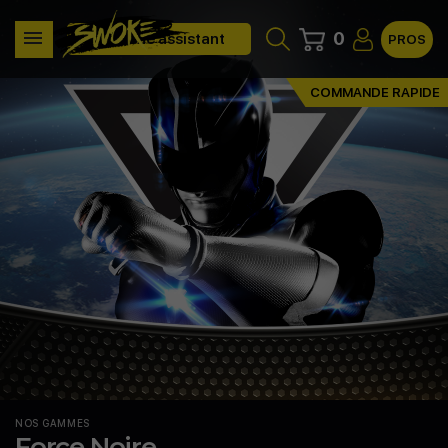
0
Clone assistant
PROS
COMMANDE RAPIDE
NOS GAMMES
Force Noire