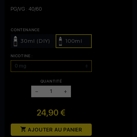
PG/VG : 40/60
CONTENANCE
30ml (DIY)
100ml
NICOTINE :
QUANTITÉ
−
+
24,90 €

AJOUTER AU PANIER