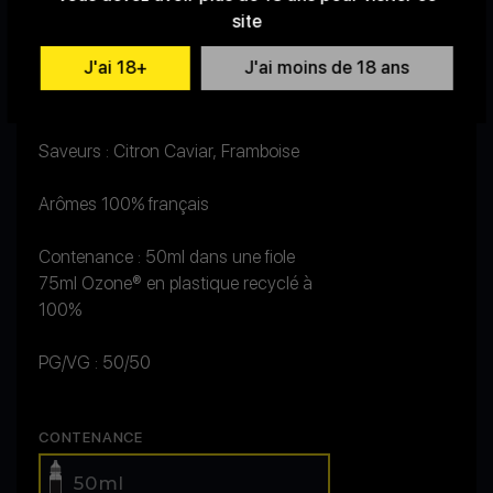
Il enchantera vos papilles et réveillera
site
votre soleil intérieur !
J'ai 18+
J'ai moins de 18 ans
Votre bisou a une nouvelle couleur :
YELLOW (it's me!)
Saveurs : Citron Caviar, Framboise
Arômes 100% français
Contenance : 50ml dans une fiole
75ml Ozone® en plastique recyclé à
100%
PG/VG : 50/50
CONTENANCE
50ml